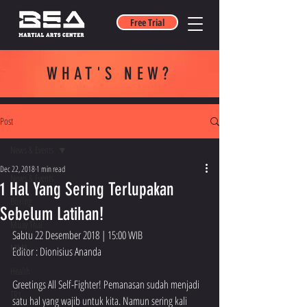
Free Trial
WHAT'S NEW
?
Post
News & Events
Dec 22, 2018
1 min read
News & Events
1 Hal Yang Sering Terlupakan
Boxing
Sebelum Latihan!
Muay Thai
Sabtu 22 Desember 2018 | 15:00 WIB
MMA
Editor : Dionisius Ananda
Health
Greetings All Self-Fighter! Pemanasan sudah menjadi 
TRX
satu hal yang wajib untuk kita. Namun sering kali 