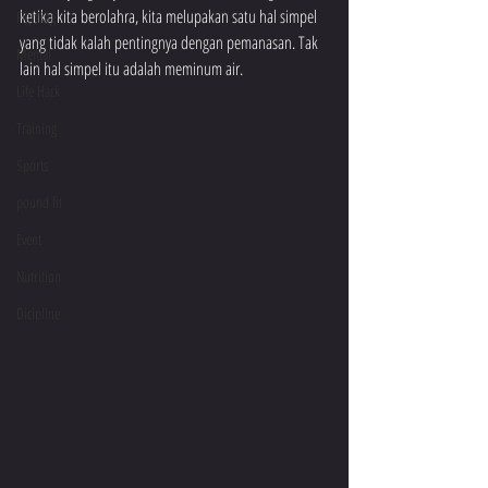
ketika kita berolahra, kita melupakan satu hal simpel 
Fighting
yang tidak kalah pentingnya dengan pemanasan. Tak 
Mental
lain hal simpel itu adalah meminum air.
Life Hack
Training
Sports
pound fit
Event
Nutrition
Dicipline