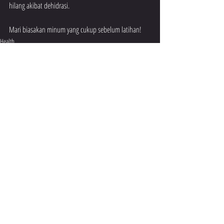
hilang akibat dehidrasi. 
Mari biasakan minum yang cukup sebelum latihan!
Health
Training
Sports
Recent Posts
See All